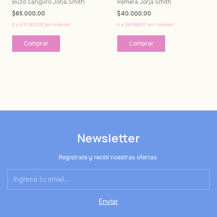
Buzo canguro Jorja Smith
Remera Jorja Smith
$65.000,00
$40.000,00
6
x
$10.833,33
sin interés
6
x
$6.666,67
sin interés
Comprar
Comprar
Newsletter
Registrate y recibí nuestras ofertas.