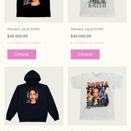
Remera Jorja Smith
Remera Jorja Smith
$40.000,00
$40.000,00
6
x
$6.666,67
sin interés
6
x
$6.666,67
sin interés
Comprar
Comprar