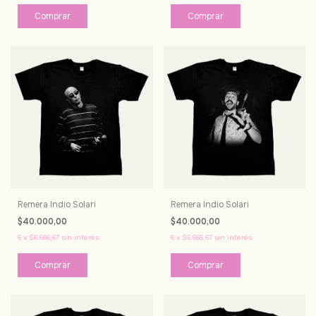
Comprar
Comprar
Remera Indio Solari
Remera Indio Solari
$40.000,00
$40.000,00
6
x
$6.666,67
sin interés
6
x
$6.666,67
sin interés
Comprar
Comprar