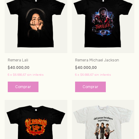
Remera Lali
Remera Michael Jackson
$40.000,00
$40.000,00
6
x
$6.666,67
sin interés
6
x
$6.666,67
sin interés
Comprar
Comprar