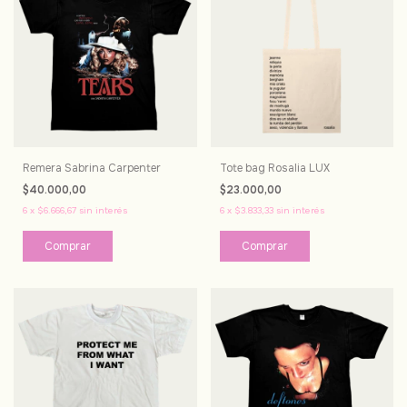
Remera Sabrina Carpenter
Tote bag Rosalia LUX
$40.000,00
$23.000,00
6
x
$6.666,67
sin interés
6
x
$3.833,33
sin interés
Comprar