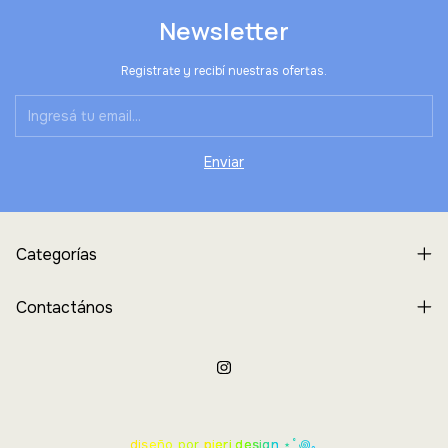
Newsletter
Registrate y recibí nuestras ofertas.
Categorías
Contactános
diseño por
pieri.design
⋆˚꩜｡