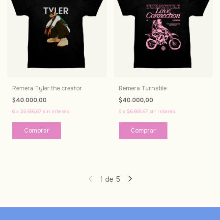
Remera Tyler the creator
Remera Turnstile
$40.000,00
$40.000,00
6
x
$6.666,67
sin interés
6
x
$6.666,67
sin interés
Comprar
Comprar
1
de
5