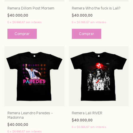
Remera Dillom Post Mortem
Remera Who the fuck is Lali?
$40.000,00
$40.000,00
6
x
$6.666,67
sin interés
6
x
$6.666,67
sin interés
Comprar
Comprar
Remera Leandro Paredes -
Remera Lali RIVER
Madonna
$40.000,00
$40.000,00
6
x
$6.666,67
sin interés
6
x
$6.666,67
sin interés