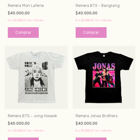
Remera Mon Laferte
Remera BTS - Bangtang
$40.000,00
$40.000,00
6
x
$6.666,67
sin interés
6
x
$6.666,67
sin interés
Comprar
Comprar
Remera BTS - Jung Hoseok
Remera Jonas Brothers
$40.000,00
$40.000,00
6
x
$6.666,67
sin interés
6
x
$6.666,67
sin interés