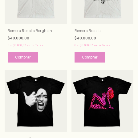
Remera Rosalia Berghain
Remera Rosalia
$40.000,00
$40.000,00
6
x
$6.666,67
sin interés
6
x
$6.666,67
sin interés
Comprar
Comprar