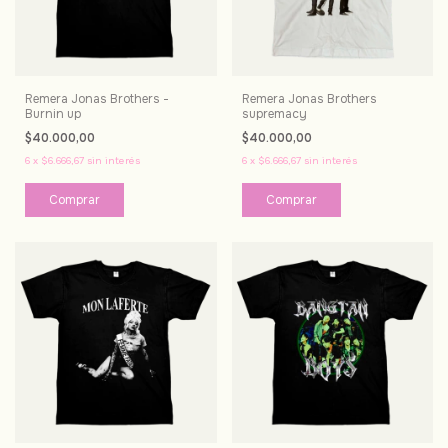
Remera Jonas Brothers -
Remera Jonas Brothers
Burnin up
supremacy
$40.000,00
$40.000,00
6
x
$6.666,67
sin interés
6
x
$6.666,67
sin interés
Comprar
Comprar