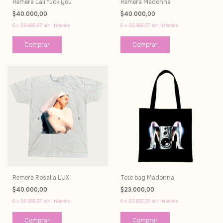
Remera Lali fuck you
Remera Madonna
$40.000,00
$40.000,00
6
x
$6.666,67
sin interés
6
x
$6.666,67
sin interés
Comprar
Comprar
Remera Rosalia LUX
Tote bag Madonna
$40.000,00
$23.000,00
6
x
$6.666,67
sin interés
6
x
$3.833,33
sin interés
Comprar