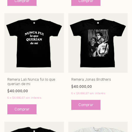
Comprar
Comprar
Remera Lali Nunca fui lo que
Remera Jonas Brothers
querian de mi
$40.000,00
$40.000,00
6
x
$6.666,67
sin interés
6
x
$6.666,67
sin interés
Comprar
Comprar