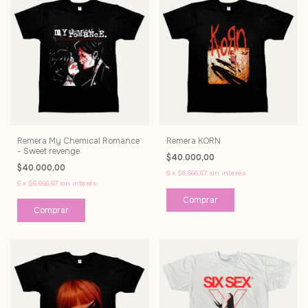
Remera My Chemical Romance
Remera KORN
- Sweet revenge
$40.000,00
$40.000,00
6
x
$6.666,67
sin interés
6
x
$6.666,67
sin interés
Comprar
Comprar