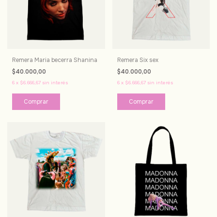
Remera Maria becerra Shanina
Remera Six sex
$40.000,00
$40.000,00
6
x
$6.666,67
sin interés
6
x
$6.666,67
sin interés
Comprar
Comprar