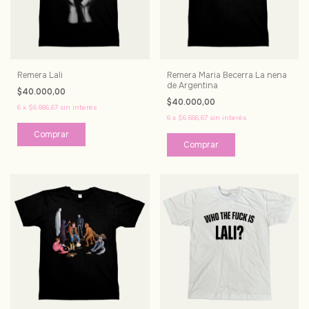
Remera Lali
Remera Maria Becerra La nena
de Argentina
$40.000,00
$40.000,00
6
x
$6.666,67
sin interés
6
x
$6.666,67
sin interés
Comprar
Comprar