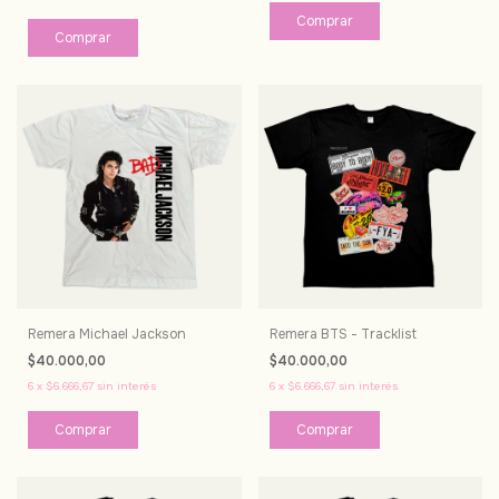
Comprar
Comprar
Remera Michael Jackson
Remera BTS - Tracklist
$40.000,00
$40.000,00
6
x
$6.666,67
sin interés
6
x
$6.666,67
sin interés
Comprar
Comprar