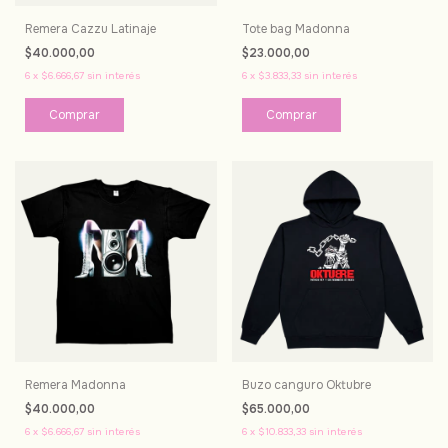
Remera Cazzu Latinaje
Tote bag Madonna
$40.000,00
$23.000,00
6
x
$6.666,67
sin interés
6
x
$3.833,33
sin interés
Comprar
Remera Madonna
Buzo canguro Oktubre
$40.000,00
$65.000,00
6
x
$6.666,67
sin interés
6
x
$10.833,33
sin interés