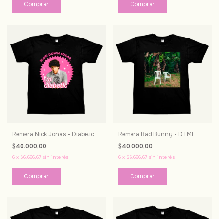
Comprar
Comprar
Remera Nick Jonas - Diabetic
Remera Bad Bunny - DTMF
$40.000,00
$40.000,00
6
x
$6.666,67
sin interés
6
x
$6.666,67
sin interés
Comprar
Comprar