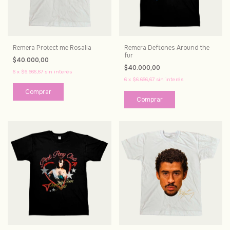
Remera Protect me Rosalia
Remera Deftones Around the
fur
$40.000,00
$40.000,00
6
x
$6.666,67
sin interés
6
x
$6.666,67
sin interés
Comprar
Comprar