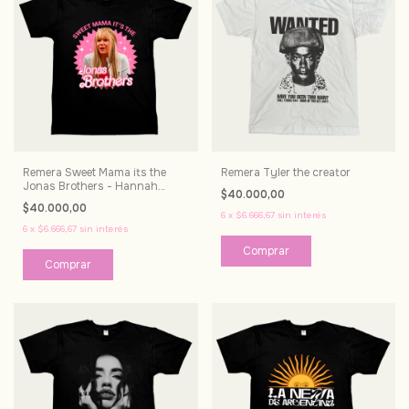
Remera Sweet Mama its the
Remera Tyler the creator
Jonas Brothers - Hannah
$40.000,00
Montana
$40.000,00
6
x
$6.666,67
sin interés
6
x
$6.666,67
sin interés
Comprar
Comprar