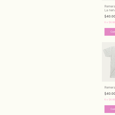
Remera
La nen
$40.0
6
x
$6.66
Co
Remera
$40.0
6
x
$6.66
Co