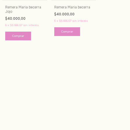
Remera Maria becerra
Remera Maria becerra
Jojo
$40.000,00
$40.000,00
6
x
$6.666,67
sin interés
6
x
$6.666,67
sin interés
Comprar
Comprar