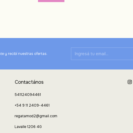
te y recibí nuestras ofertas.
Contactános
541124094461
+54 9 11 2409-4461
regatamod2@gmail.com
Lavalle 1206 4G