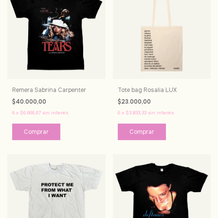
Remera Sabrina Carpenter
Tote bag Rosalia LUX
$40.000,00
$23.000,00
6
x
$6.666,67
sin interés
6
x
$3.833,33
sin interés
Comprar