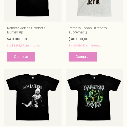
Remera Jonas Brothers -
Remera Jonas Brothers
Burnin up
supremacy
$40.000,00
$40.000,00
6
x
$6.666,67
sin interés
6
x
$6.666,67
sin interés
Comprar
Comprar