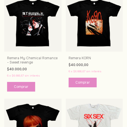
Remera My Chemical Romance
Remera KORN
- Sweet revenge
$40.000,00
$40.000,00
6
x
$6.666,67
sin interés
6
x
$6.666,67
sin interés
Comprar
Comprar