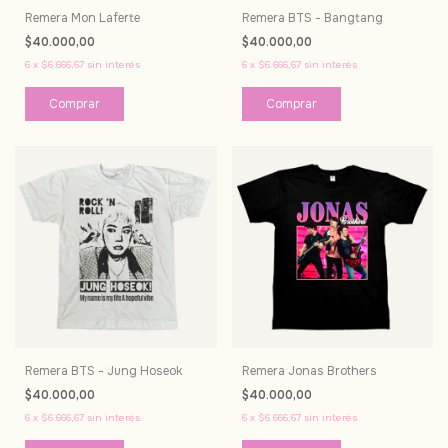
Remera Mon Laferte
Remera BTS - Bangtang
$40.000,00
$40.000,00
6
x
$6.666,67
sin interés
6
x
$6.666,67
sin interés
Comprar
Comprar
Remera BTS - Jung Hoseok
Remera Jonas Brothers
$40.000,00
$40.000,00
6
x
$6.666,67
sin interés
6
x
$6.666,67
sin interés