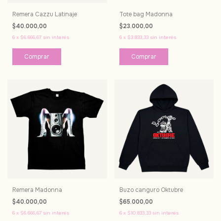
Remera Cazzu Latinaje
Tote bag Madonna
$40.000,00
$23.000,00
6
x
$6.666,67
sin interés
6
x
$3.833,33
sin interés
Comprar
Remera Madonna
Buzo canguro Oktubre
$40.000,00
$65.000,00
6
x
$6.666,67
sin interés
6
x
$10.833,33
sin interés