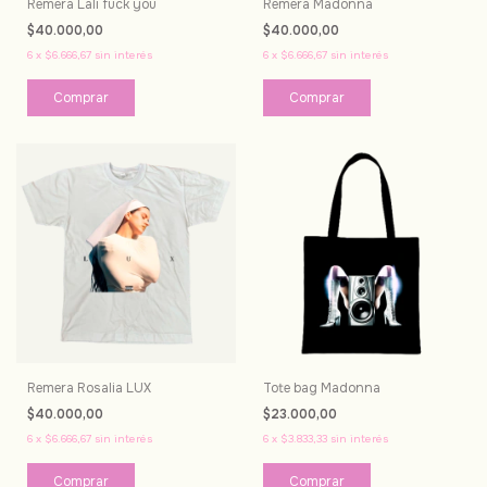
Remera Lali fuck you
Remera Madonna
$40.000,00
$40.000,00
6
x
$6.666,67
sin interés
6
x
$6.666,67
sin interés
Comprar
Comprar
Remera Rosalia LUX
Tote bag Madonna
$40.000,00
$23.000,00
6
x
$6.666,67
sin interés
6
x
$3.833,33
sin interés
Comprar