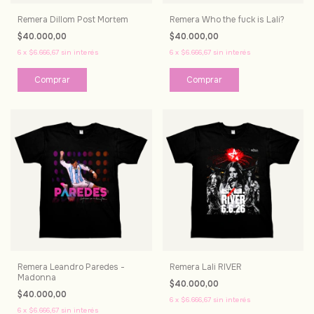
Remera Dillom Post Mortem
Remera Who the fuck is Lali?
$40.000,00
$40.000,00
6
x
$6.666,67
sin interés
6
x
$6.666,67
sin interés
Comprar
Comprar
Remera Leandro Paredes -
Remera Lali RIVER
Madonna
$40.000,00
$40.000,00
6
x
$6.666,67
sin interés
6
x
$6.666,67
sin interés