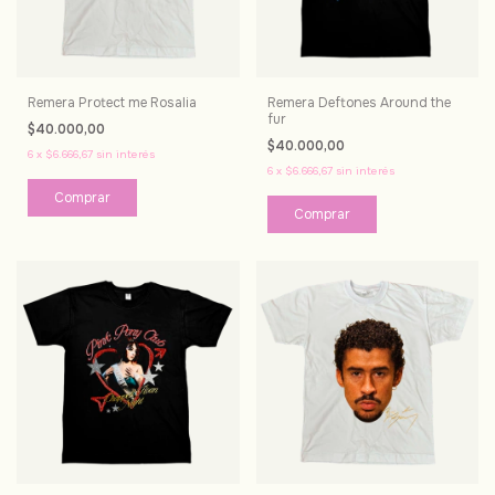
Remera Protect me Rosalia
Remera Deftones Around the
fur
$40.000,00
$40.000,00
6
x
$6.666,67
sin interés
6
x
$6.666,67
sin interés
Comprar
Comprar