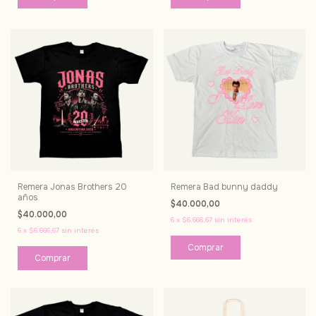
Remera Jonas Brothers 20
Remera Bad bunny daddy
años
$40.000,00
$40.000,00
6
x
$6.666,67
sin interés
6
x
$6.666,67
sin interés
Comprar
Comprar