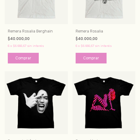
Remera Rosalia Berghain
Remera Rosalia
$40.000,00
$40.000,00
6
x
$6.666,67
sin interés
6
x
$6.666,67
sin interés
Comprar
Comprar