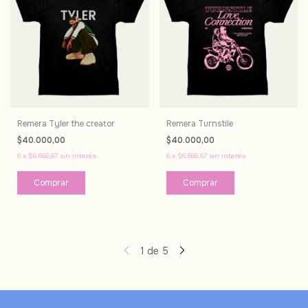
Remera Tyler the creator
Remera Turnstile
$40.000,00
$40.000,00
6
x
$6.666,67
sin interés
6
x
$6.666,67
sin interés
Comprar
Comprar
1
de
5