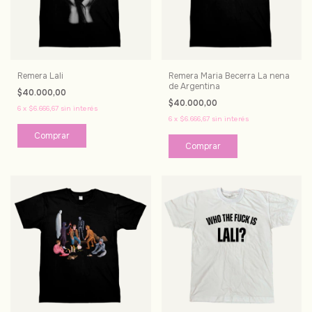
Remera Lali
Remera Maria Becerra La nena
de Argentina
$40.000,00
$40.000,00
6
x
$6.666,67
sin interés
6
x
$6.666,67
sin interés
Comprar
Comprar