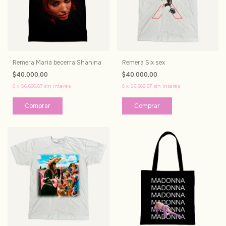
Remera Maria becerra Shanina
Remera Six sex
$40.000,00
$40.000,00
6
x
$6.666,67
sin interés
6
x
$6.666,67
sin interés
Comprar
Comprar