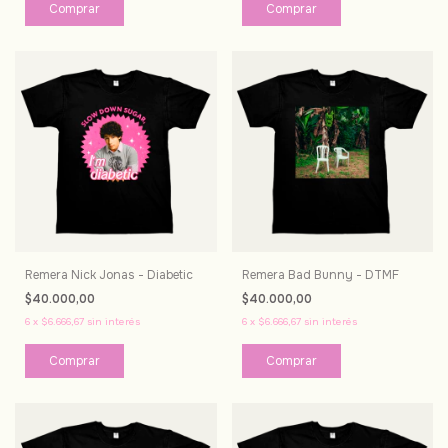
Comprar
Comprar
Remera Nick Jonas - Diabetic
Remera Bad Bunny - DTMF
$40.000,00
$40.000,00
6
x
$6.666,67
sin interés
6
x
$6.666,67
sin interés
Comprar
Comprar