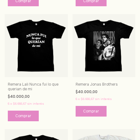
Comprar
Comprar
Remera Lali Nunca fui lo que
Remera Jonas Brothers
querian de mi
$40.000,00
$40.000,00
6
x
$6.666,67
sin interés
6
x
$6.666,67
sin interés
Comprar
Comprar