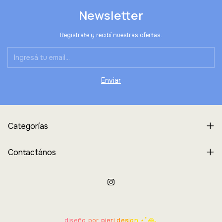
Newsletter
Registrate y recibí nuestras ofertas.
Categorías
Contactános
diseño por
pieri.design
⋆˚꩜｡