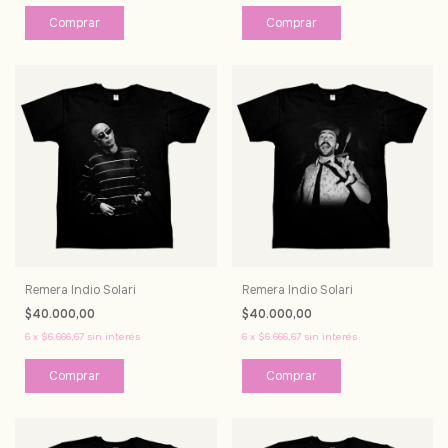
Comprar
Comprar
Remera Indio Solari
Remera Indio Solari
$40.000,00
$40.000,00
6
x
$6.666,67
sin interés
6
x
$6.666,67
sin interés
Comprar
Comprar