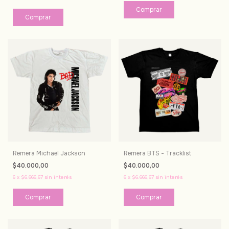
Comprar
Comprar
Remera Michael Jackson
Remera BTS - Tracklist
$40.000,00
$40.000,00
6
x
$6.666,67
sin interés
6
x
$6.666,67
sin interés
Comprar
Comprar