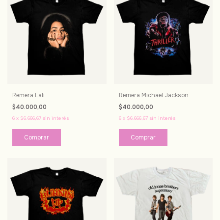
Remera Lali
Remera Michael Jackson
$40.000,00
$40.000,00
6
x
$6.666,67
sin interés
6
x
$6.666,67
sin interés
Comprar
Comprar