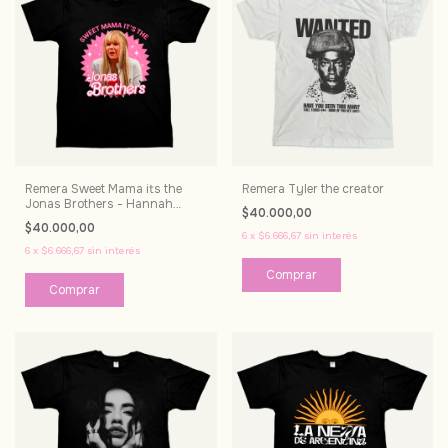
Remera Sweet Mama its the
Remera Tyler the creator
Jonas Brothers - Hannah
$40.000,00
Montana
$40.000,00
6
x
$6.666,67
sin interés
6
x
$6.666,67
sin interés
Comprar
Comprar