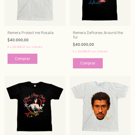
Remera Protect me Rosalia
Remera Deftones Around the
fur
$40.000,00
$40.000,00
6
x
$6.666,67
sin interés
6
x
$6.666,67
sin interés
Comprar
Comprar