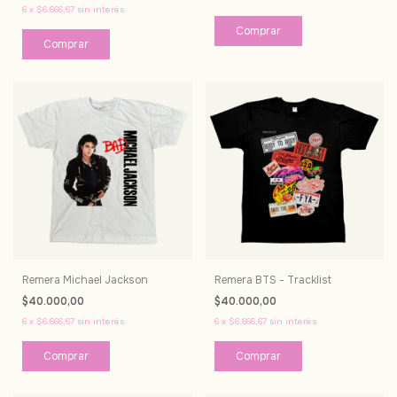
6
x
$6.666,67
sin interés
Comprar
Comprar
Remera Michael Jackson
Remera BTS - Tracklist
$40.000,00
$40.000,00
6
x
$6.666,67
sin interés
6
x
$6.666,67
sin interés
Comprar
Comprar