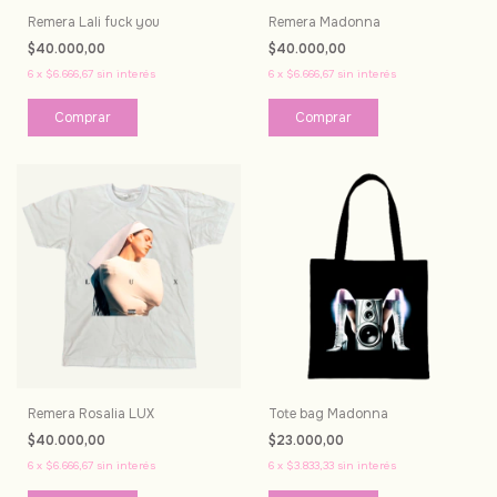
Remera Lali fuck you
Remera Madonna
$40.000,00
$40.000,00
6
x
$6.666,67
sin interés
6
x
$6.666,67
sin interés
Comprar
Comprar
Remera Rosalia LUX
Tote bag Madonna
$40.000,00
$23.000,00
6
x
$6.666,67
sin interés
6
x
$3.833,33
sin interés