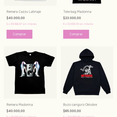
Remera Cazzu Latinaje
Tote bag Madonna
$40.000,00
$23.000,00
6
x
$6.666,67
sin interés
6
x
$3.833,33
sin interés
Comprar
Remera Madonna
Buzo canguro Oktubre
$40.000,00
$65.000,00
6
x
$6.666,67
sin interés
6
x
$10.833,33
sin interés