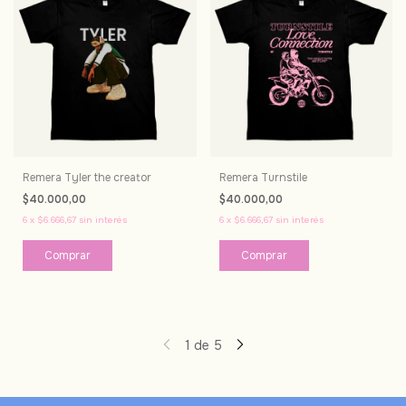
Remera Tyler the creator
Remera Turnstile
$40.000,00
$40.000,00
6
x
$6.666,67
sin interés
6
x
$6.666,67
sin interés
Comprar
Comprar
1
de
5