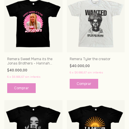
Remera Sweet Mama its the
Remera Tyler the creator
Jonas Brothers - Hannah
$40.000,00
Montana
$40.000,00
6
x
$6.666,67
sin interés
6
x
$6.666,67
sin interés
Comprar
Comprar