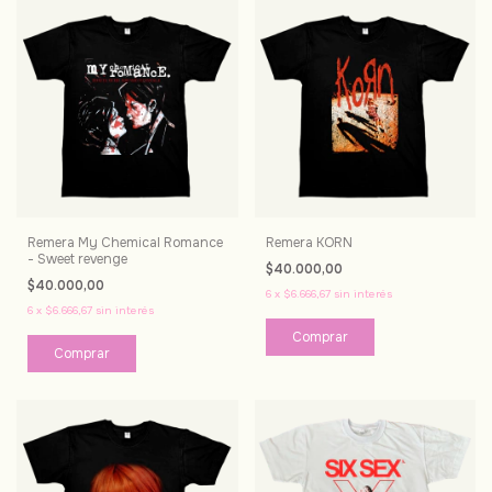
Remera My Chemical Romance
Remera KORN
- Sweet revenge
$40.000,00
$40.000,00
6
x
$6.666,67
sin interés
6
x
$6.666,67
sin interés
Comprar
Comprar