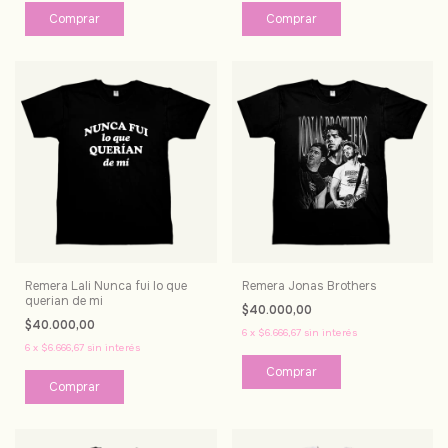
Comprar
Comprar
Remera Lali Nunca fui lo que
Remera Jonas Brothers
querian de mi
$40.000,00
$40.000,00
6
x
$6.666,67
sin interés
6
x
$6.666,67
sin interés
Comprar
Comprar