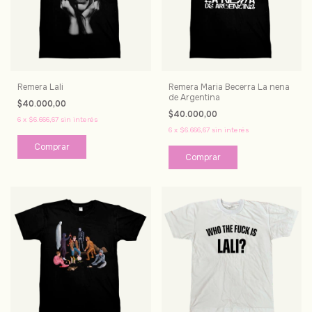
Remera Lali
Remera Maria Becerra La nena
de Argentina
$40.000,00
$40.000,00
6
x
$6.666,67
sin interés
6
x
$6.666,67
sin interés
Comprar
Comprar