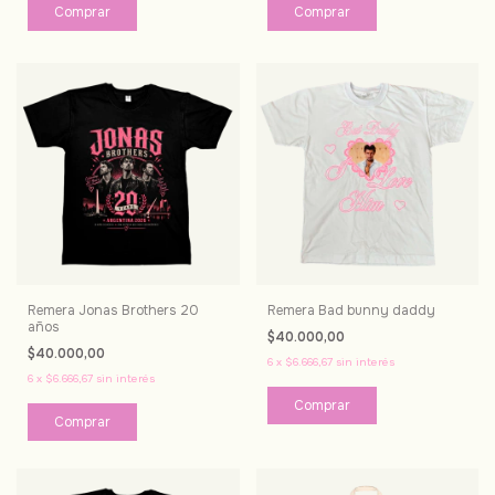
Comprar
Remera Jonas Brothers 20
Remera Bad bunny daddy
años
$40.000,00
$40.000,00
6
x
$6.666,67
sin interés
6
x
$6.666,67
sin interés
Comprar
Comprar