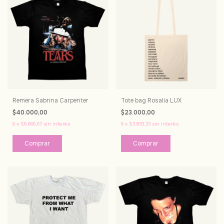
Remera Sabrina Carpenter
Tote bag Rosalia LUX
$40.000,00
$23.000,00
6
x
$6.666,67
sin interés
6
x
$3.833,33
sin interés
Comprar