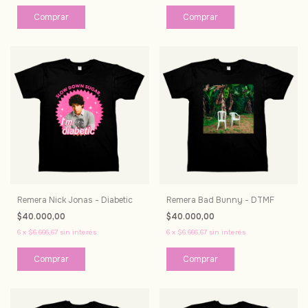
Comprar
Comprar
Remera Nick Jonas - Diabetic
Remera Bad Bunny - DTMF
$40.000,00
$40.000,00
6
x
$6.666,67
sin interés
6
x
$6.666,67
sin interés
Comprar
Comprar