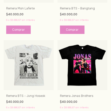
Remera Mon Laferte
Remera BTS - Bangtang
$40.000,00
$40.000,00
6
x
$6.666,67
sin interés
6
x
$6.666,67
sin interés
Comprar
Comprar
Remera BTS - Jung Hoseok
Remera Jonas Brothers
$40.000,00
$40.000,00
6
x
$6.666,67
sin interés
6
x
$6.666,67
sin interés