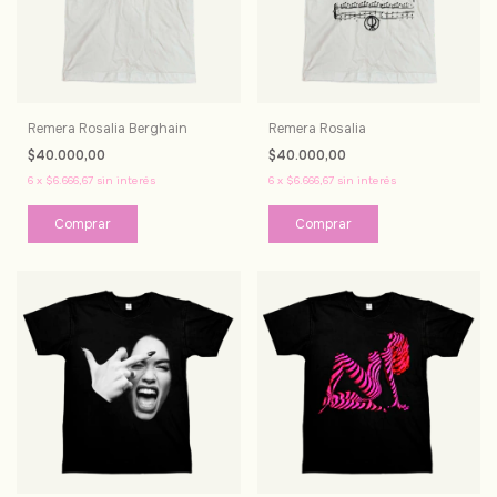
Remera Rosalia Berghain
Remera Rosalia
$40.000,00
$40.000,00
6
x
$6.666,67
sin interés
6
x
$6.666,67
sin interés
Comprar
Comprar