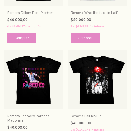
Remera Dillom Post Mortem
Remera Who the fuck is Lali?
$40.000,00
$40.000,00
6
x
$6.666,67
sin interés
6
x
$6.666,67
sin interés
Comprar
Comprar
Remera Leandro Paredes -
Remera Lali RIVER
Madonna
$40.000,00
$40.000,00
6
x
$6.666,67
sin interés