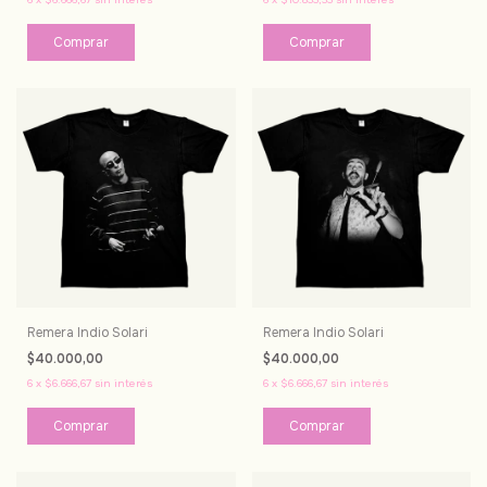
Comprar
Comprar
Remera Indio Solari
Remera Indio Solari
$40.000,00
$40.000,00
6
x
$6.666,67
sin interés
6
x
$6.666,67
sin interés
Comprar
Comprar