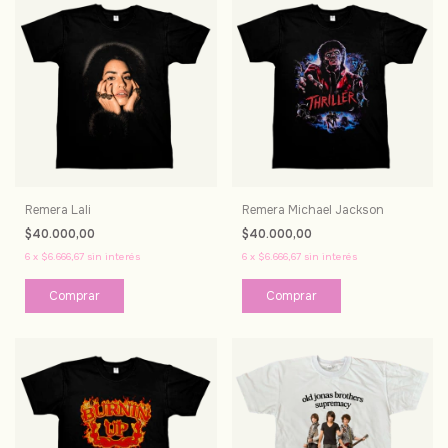
Remera Lali
Remera Michael Jackson
$40.000,00
$40.000,00
6
x
$6.666,67
sin interés
6
x
$6.666,67
sin interés
Comprar
Comprar