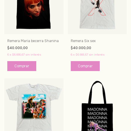
Remera Maria becerra Shanina
Remera Six sex
$40.000,00
$40.000,00
6
x
$6.666,67
sin interés
6
x
$6.666,67
sin interés
Comprar
Comprar