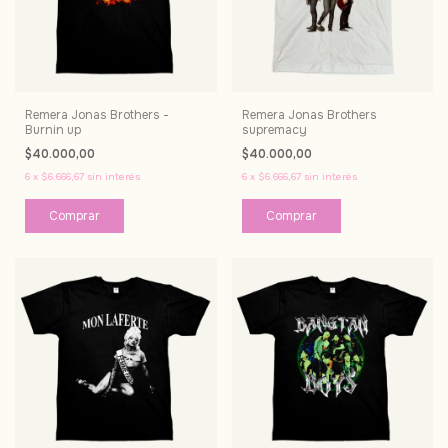
Remera Jonas Brothers -
Remera Jonas Brothers
Burnin up
supremacy
$40.000,00
$40.000,00
6
x
$6.666,67
sin interés
6
x
$6.666,67
sin interés
Comprar
Comprar