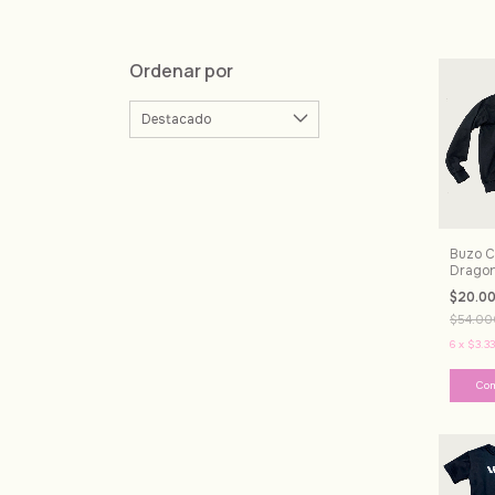
Ordenar por
Buzo Ce
Dragon 
$20.0
$54.00
6
x
$3.33