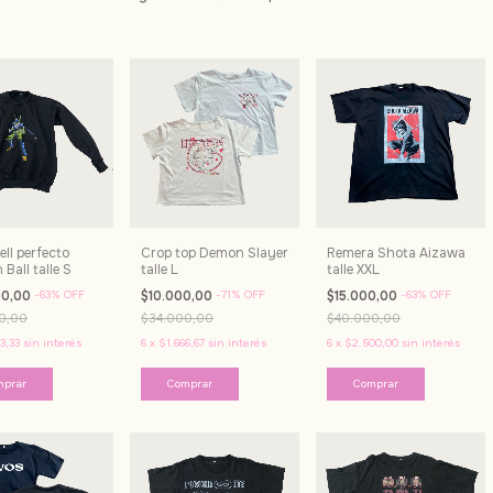
ll perfecto
Crop top Demon Slayer
Remera Shota Aizawa
Ball talle S
talle L
talle XXL
00,00
-
63
%
OFF
$10.000,00
-
71
%
OFF
$15.000,00
-
63
%
OFF
0,00
$34.000,00
$40.000,00
3,33
sin interés
6
x
$1.666,67
sin interés
6
x
$2.500,00
sin interés