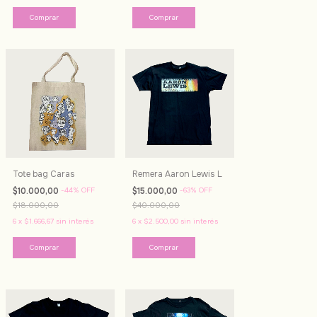
Tote bag Caras
Remera Aaron Lewis L
$10.000,00
-
44
%
OFF
$15.000,00
-
63
%
OFF
$18.000,00
$40.000,00
6
x
$1.666,67
sin interés
6
x
$2.500,00
sin interés