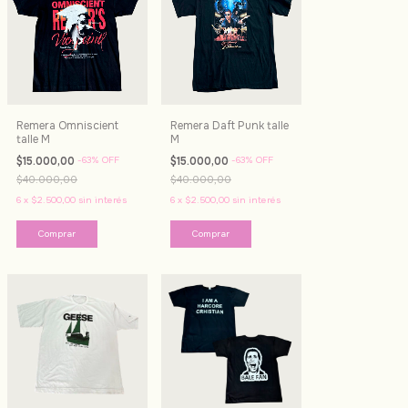
Remera Omniscient
Remera Daft Punk talle
talle M
M
$15.000,00
-
63
%
OFF
$15.000,00
-
63
%
OFF
$40.000,00
$40.000,00
6
x
$2.500,00
sin interés
6
x
$2.500,00
sin interés