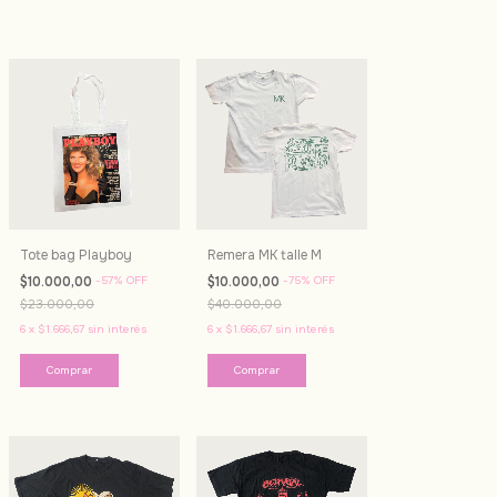
Tote bag Playboy
Remera MK talle M
$10.000,00
-
57
%
OFF
$10.000,00
-
75
%
OFF
$23.000,00
$40.000,00
6
x
$1.666,67
sin interés
6
x
$1.666,67
sin interés