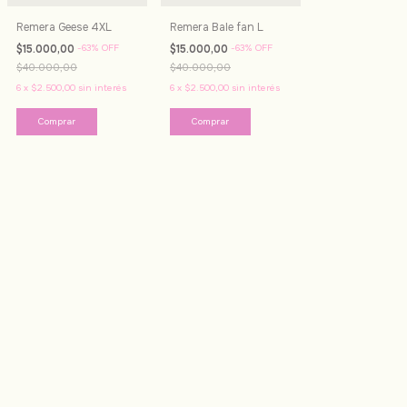
Remera Geese 4XL
Remera Bale fan L
$15.000,00
-
63
%
OFF
$15.000,00
-
63
%
OFF
$40.000,00
$40.000,00
6
x
$2.500,00
sin interés
6
x
$2.500,00
sin interés