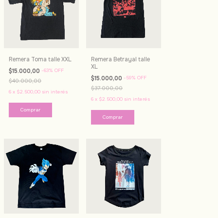
Remera Toma talle XXL
Remera Betrayal talle
XL
$15.000,00
-
63
%
OFF
$15.000,00
-
59
%
OFF
$40.000,00
$37.000,00
6
x
$2.500,00
sin interés
6
x
$2.500,00
sin interés