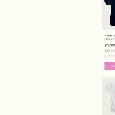
Remera 
Moss ta
$15.00
$40.00
6
x
$2.5