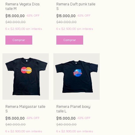
Remera Vegeta Dios
Remera Daft punk talle
talle M
S
$15.000,00
-
63
%
OFF
$15.000,00
-
63
%
OFF
$40.000,00
$40.000,00
6
x
$2.500,00
sin interés
6
x
$2.500,00
sin interés
Remera Malgastar talle
Remera Planet boxy
S
talle L
$15.000,00
-
63
%
OFF
$15.000,00
-
63
%
OFF
$40.000,00
$40.000,00
6
x
$2.500,00
sin interés
6
x
$2.500,00
sin interés