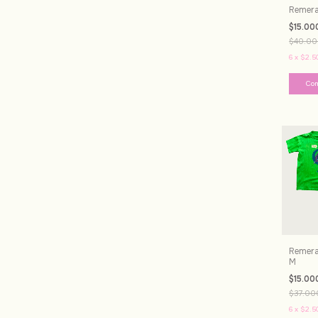
Remera 
$15.00
$40.00
6
x
$2.5
Remera
M
$15.00
$37.00
6
x
$2.5