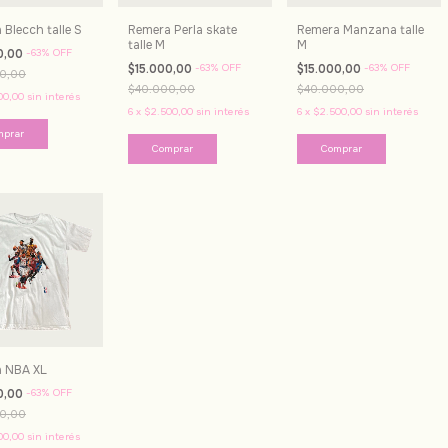
Blecch talle S
Remera Perla skate
Remera Manzana talle
talle M
M
0,00
-
63
%
OFF
$15.000,00
-
63
%
OFF
$15.000,00
-
63
%
OFF
0,00
$40.000,00
$40.000,00
00,00
sin interés
6
x
$2.500,00
sin interés
6
x
$2.500,00
sin interés
 NBA XL
0,00
-
63
%
OFF
0,00
00,00
sin interés