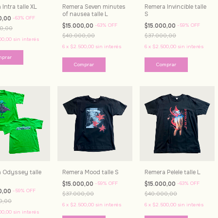
Intra talle XL
Remera Seven minutes
Remera Invincible talle
of nausea talle L
S
0,00
-
63
%
OFF
$15.000,00
-
63
%
OFF
$15.000,00
-
59
%
OFF
0,00
$40.000,00
$37.000,00
00,00
sin interés
6
x
$2.500,00
sin interés
6
x
$2.500,00
sin interés
 Odyssey talle
Remera Mood talle S
Remera Pelele talle L
$15.000,00
-
59
%
OFF
$15.000,00
-
63
%
OFF
0,00
-
59
%
OFF
$37.000,00
$40.000,00
0,00
6
x
$2.500,00
sin interés
6
x
$2.500,00
sin interés
00,00
sin interés