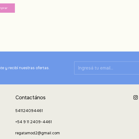
te y recibí nuestras ofertas.
Contactános
541124094461
+54 9 11 2409-4461
regatamod2@gmail.com