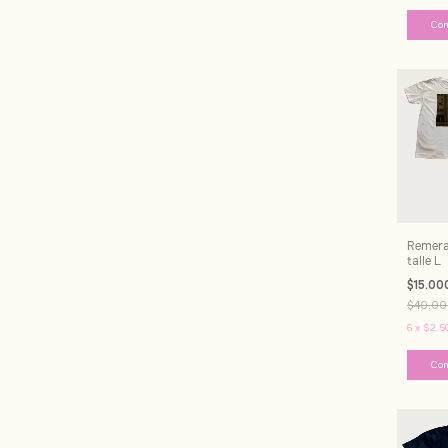
Remera
talle L
$15.00
$40.00
6
x
$2.5