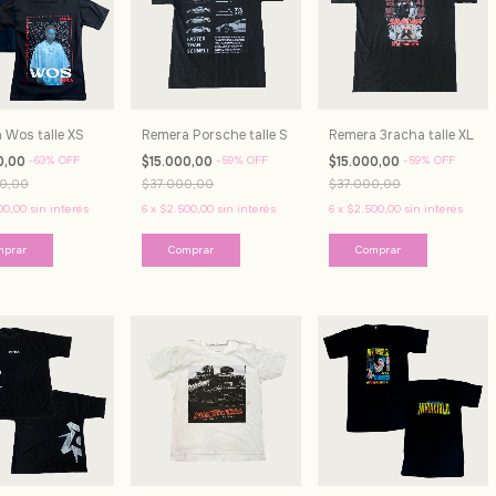
 Wos talle XS
Remera Porsche talle S
Remera 3racha talle XL
0,00
-
63
%
OFF
$15.000,00
-
59
%
OFF
$15.000,00
-
59
%
OFF
0,00
$37.000,00
$37.000,00
00,00
sin interés
6
x
$2.500,00
sin interés
6
x
$2.500,00
sin interés