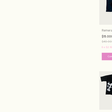
Remera
$15.00
$40.00
6
x
$2.5