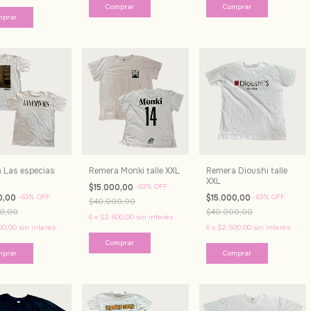
 Las especias
Remera Monki talle XXL
Remera Dioushi talle
XXL
$15.000,00
-
63
%
OFF
0,00
-
63
%
OFF
$15.000,00
-
63
%
OFF
$40.000,00
0,00
$40.000,00
6
x
$2.500,00
sin interés
00,00
sin interés
6
x
$2.500,00
sin interés