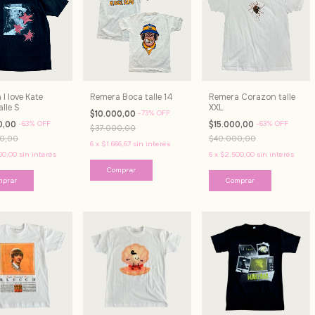
I love Kate
Remera Boca talle 14
Remera Corazon talle
lle S
XXL
$10.000,00
-
73
%
OFF
0,00
-
63
%
OFF
$15.000,00
-
63
%
OFF
$37.000,00
0,00
$40.000,00
6
x
$1.666,67
sin interés
00,00
sin interés
6
x
$2.500,00
sin interés