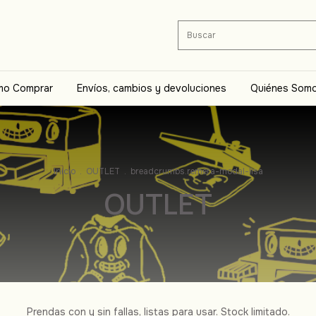
o Comprar
Envíos, cambios y devoluciones
Quiénes Som
Inicio
.
OUTLET
.
breadcrumbs.remera-modal-lisa
OUTLET
Prendas con y sin fallas, listas para usar. Stock limitado.