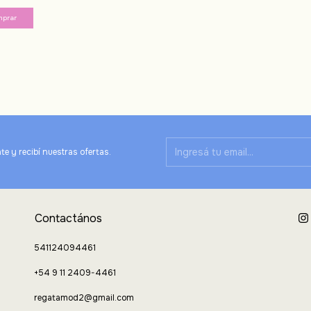
te y recibí nuestras ofertas.
Contactános
541124094461
+54 9 11 2409-4461
regatamod2@gmail.com