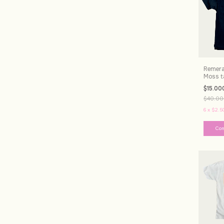
Remera 
Moss ta
$15.00
$40.00
6
x
$2.5