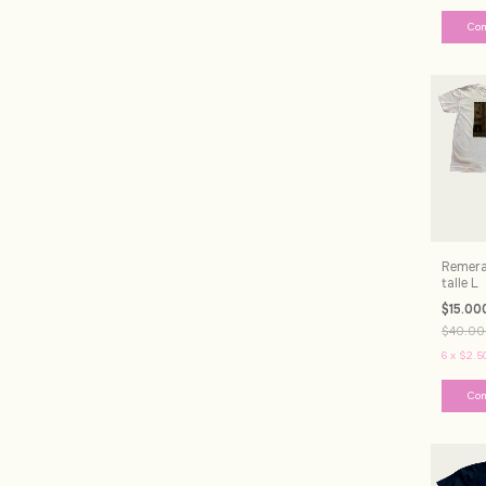
Remera
talle L
$15.00
$40.00
6
x
$2.5