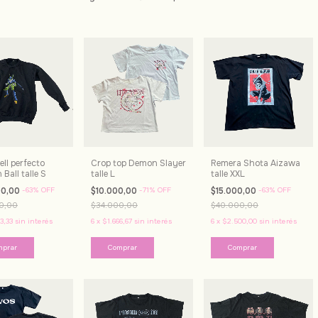
ll perfecto
Crop top Demon Slayer
Remera Shota Aizawa
Ball talle S
talle L
talle XXL
00,00
-
63
%
OFF
$10.000,00
-
71
%
OFF
$15.000,00
-
63
%
OFF
0,00
$34.000,00
$40.000,00
3,33
sin interés
6
x
$1.666,67
sin interés
6
x
$2.500,00
sin interés