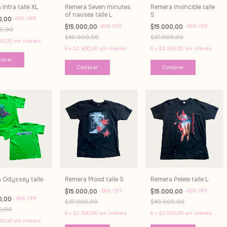
Intra talle XL
Remera Seven minutes
Remera Invincible talle
of nausea talle L
S
0,00
-
63
%
OFF
$15.000,00
-
63
%
OFF
$15.000,00
-
59
%
OFF
0,00
$40.000,00
$37.000,00
00,00
sin interés
6
x
$2.500,00
sin interés
6
x
$2.500,00
sin interés
 Odyssey talle
Remera Mood talle S
Remera Pelele talle L
$15.000,00
-
59
%
OFF
$15.000,00
-
63
%
OFF
0,00
-
59
%
OFF
$37.000,00
$40.000,00
0,00
6
x
$2.500,00
sin interés
6
x
$2.500,00
sin interés
00,00
sin interés