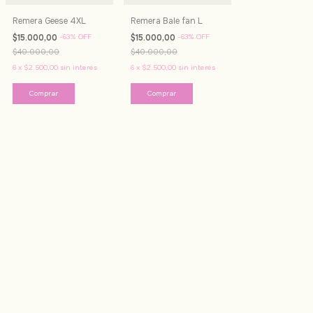
Remera Geese 4XL
Remera Bale fan L
$15.000,00
-
63
%
OFF
$15.000,00
-
63
%
OFF
$40.000,00
$40.000,00
6
x
$2.500,00
sin interés
6
x
$2.500,00
sin interés