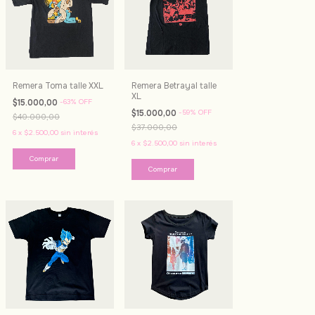
Remera Toma talle XXL
Remera Betrayal talle
XL
$15.000,00
-
63
%
OFF
$15.000,00
-
59
%
OFF
$40.000,00
$37.000,00
6
x
$2.500,00
sin interés
6
x
$2.500,00
sin interés