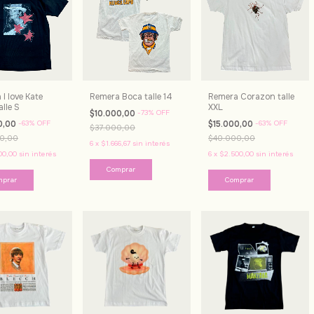
I love Kate
Remera Boca talle 14
Remera Corazon talle
lle S
XXL
$10.000,00
-
73
%
OFF
0,00
-
63
%
OFF
$15.000,00
-
63
%
OFF
$37.000,00
0,00
$40.000,00
6
x
$1.666,67
sin interés
00,00
sin interés
6
x
$2.500,00
sin interés