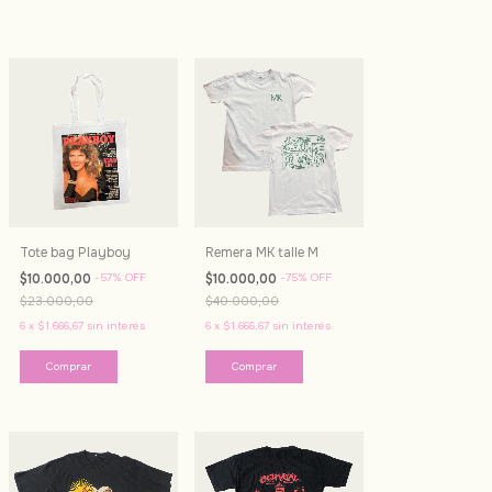
Tote bag Playboy
Remera MK talle M
$10.000,00
-
57
%
OFF
$10.000,00
-
75
%
OFF
$23.000,00
$40.000,00
6
x
$1.666,67
sin interés
6
x
$1.666,67
sin interés