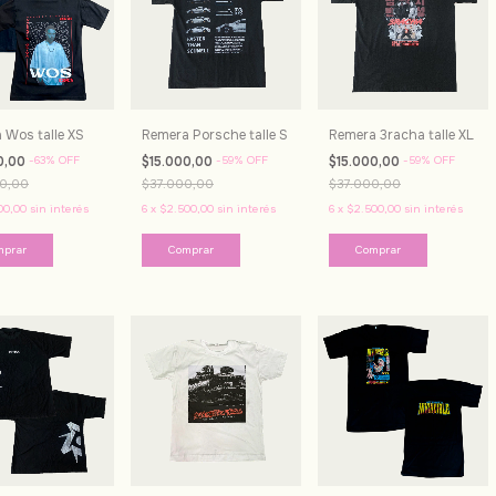
 Wos talle XS
Remera Porsche talle S
Remera 3racha talle XL
0,00
-
63
%
OFF
$15.000,00
-
59
%
OFF
$15.000,00
-
59
%
OFF
0,00
$37.000,00
$37.000,00
00,00
sin interés
6
x
$2.500,00
sin interés
6
x
$2.500,00
sin interés