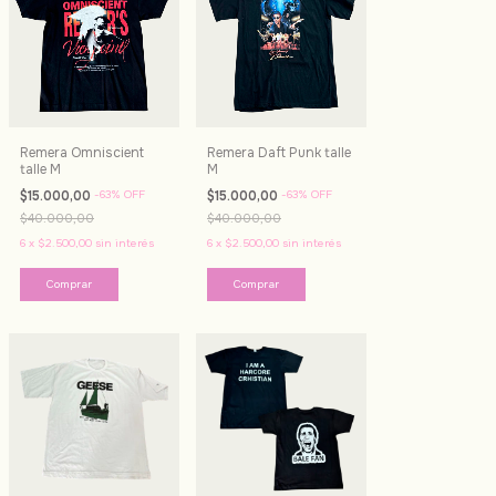
Remera Omniscient
Remera Daft Punk talle
talle M
M
$15.000,00
-
63
%
OFF
$15.000,00
-
63
%
OFF
$40.000,00
$40.000,00
6
x
$2.500,00
sin interés
6
x
$2.500,00
sin interés