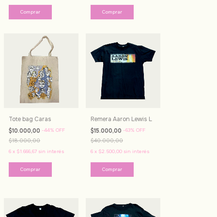
Tote bag Caras
Remera Aaron Lewis L
$10.000,00
-
44
%
OFF
$15.000,00
-
63
%
OFF
$18.000,00
$40.000,00
6
x
$1.666,67
sin interés
6
x
$2.500,00
sin interés