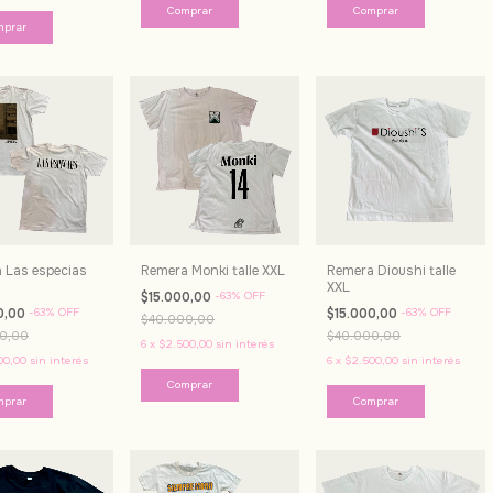
 Las especias
Remera Monki talle XXL
Remera Dioushi talle
XXL
$15.000,00
-
63
%
OFF
0,00
-
63
%
OFF
$15.000,00
-
63
%
OFF
$40.000,00
0,00
$40.000,00
6
x
$2.500,00
sin interés
00,00
sin interés
6
x
$2.500,00
sin interés