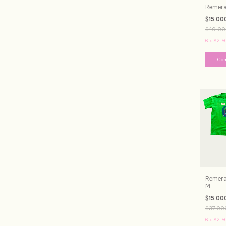
Remera 
$15.00
$40.00
6
x
$2.5
Remera
M
$15.00
$37.00
6
x
$2.5