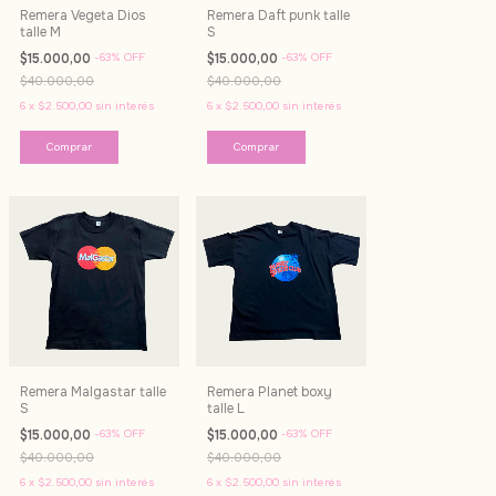
Remera Vegeta Dios
Remera Daft punk talle
talle M
S
$15.000,00
-
63
%
OFF
$15.000,00
-
63
%
OFF
$40.000,00
$40.000,00
6
x
$2.500,00
sin interés
6
x
$2.500,00
sin interés
Remera Malgastar talle
Remera Planet boxy
S
talle L
$15.000,00
-
63
%
OFF
$15.000,00
-
63
%
OFF
$40.000,00
$40.000,00
6
x
$2.500,00
sin interés
6
x
$2.500,00
sin interés