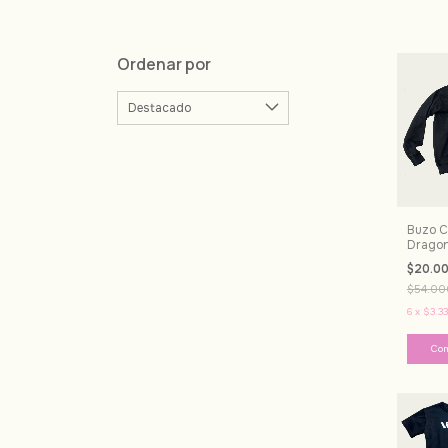
Ordenar por
Buzo Ce
Dragon 
$20.0
$54.00
6
x
$3.33