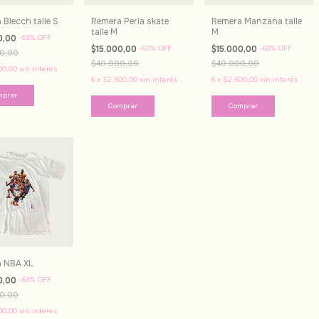
Blecch talle S
Remera Perla skate
Remera Manzana talle
talle M
M
0,00
-
63
%
OFF
$15.000,00
-
63
%
OFF
$15.000,00
-
63
%
OFF
0,00
$40.000,00
$40.000,00
00,00
sin interés
6
x
$2.500,00
sin interés
6
x
$2.500,00
sin interés
 NBA XL
0,00
-
63
%
OFF
0,00
00,00
sin interés