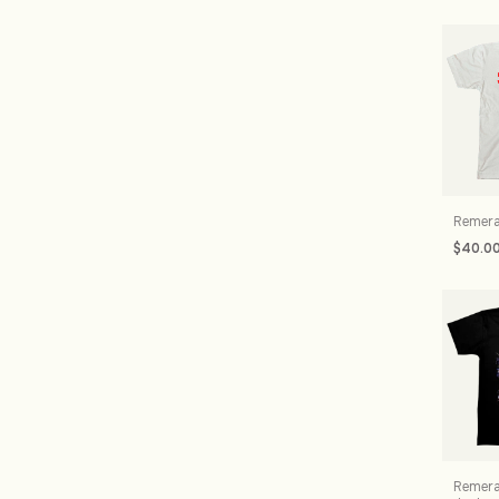
Remera
$40.0
Remera