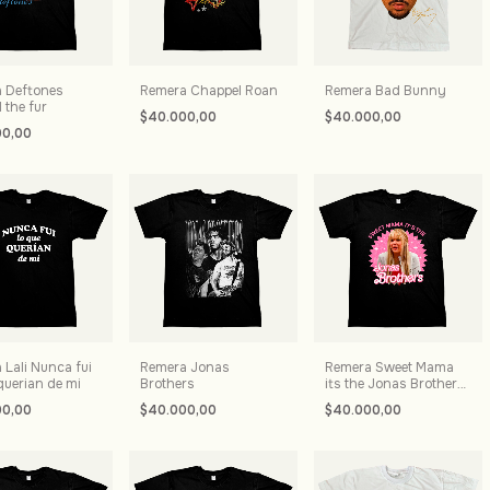
 Deftones
Remera Chappel Roan
Remera Bad Bunny
 the fur
$40.000,00
$40.000,00
00,00
 Lali Nunca fui
Remera Jonas
Remera Sweet Mama
querian de mi
Brothers
its the Jonas Brothers
- Hannah Montana
00,00
$40.000,00
$40.000,00