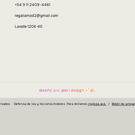
+54 9 11 2409-4461
regatamod2@gmail.com
Lavalle 1206 4G
diseño por
pieri.design
⋆˚꩜｡
rvados.
Defensa de las y los consumidores. Para reclamos
ingresá acá.
/
Botón de arrep