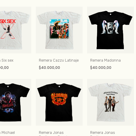
 Six sex
Remera Cazzu Latinaje
Remera Madonna
00,00
$40.000,00
$40.000,00
 Michael
Remera Jonas
Remera Jonas