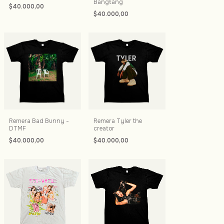
Bangtang
$40.000,00
$40.000,00
Remera Bad Bunny -
Remera Tyler the
DTMF
creator
$40.000,00
$40.000,00