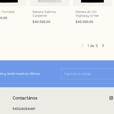
 Turnstile
Remera Sabrina
Remera AC DC
Carpenter
Highway to hell
00,00
$40.000,00
$40.000,00
1
de
5
te y recibí nuestras ofertas.
Contactános
541124094461