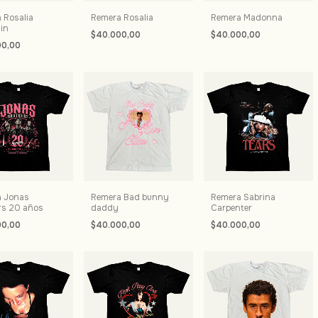
 Rosalia
Remera Rosalia
Remera Madonna
in
$40.000,00
$40.000,00
00,00
 Jonas
Remera Bad bunny
Remera Sabrina
rs 20 años
daddy
Carpenter
00,00
$40.000,00
$40.000,00