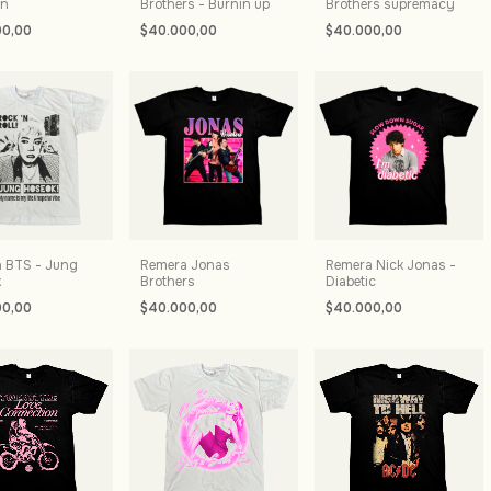
on
Brothers - Burnin up
Brothers supremacy
00,00
$40.000,00
$40.000,00
 BTS - Jung
Remera Jonas
Remera Nick Jonas -
k
Brothers
Diabetic
00,00
$40.000,00
$40.000,00