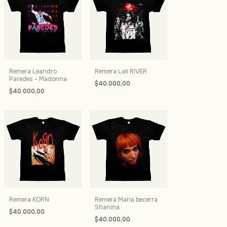
Remera Leandro
Remera Lali RIVER
Paredes - Madonna
$40.000,00
$40.000,00
Remera KORN
Remera Maria becerra
Shanina
$40.000,00
$40.000,00