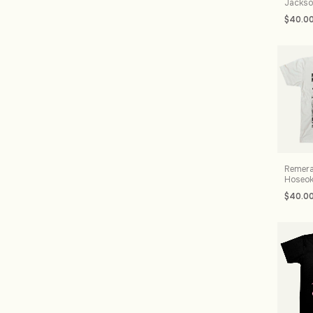
Jacks
$40.0
Remera
Hoseo
$40.0