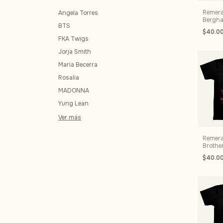
Remera
Angela Torres
Bergha
BTS
$40.0
FKA Twigs
Jorja Smith
Maria Becerra
Rosalia
MADONNA
Yung Lean
Ver más
Remera
Brothe
$40.0