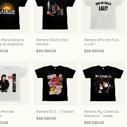
 Maria Becerra
Remera Dillom Post
Remera Who the fuck
a de Argentina
Mortem
is Lali?
00,00
$40.000,00
$40.000,00
 Michael
Remera BTS - Tracklist
Remera My Chemical
on
Romance - Sweet
$40.000,00
revenge
00,00
$40.000,00