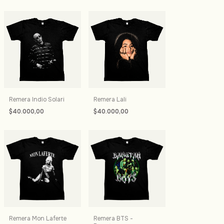
Remera Indio Solari
Remera Lali
$40.000,00
$40.000,00
Remera Mon Laferte
Remera BTS -