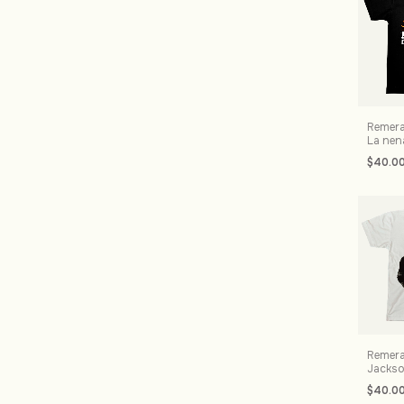
Remera
La nen
$40.0
Remera
Jacks
$40.0