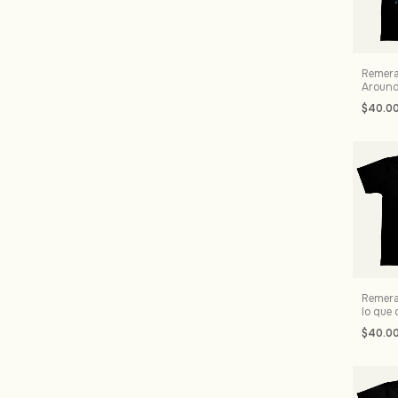
Remera
Around
$40.0
Remera
lo que 
$40.0