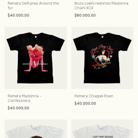
Remera Deftones Around the
Buzo cuello redondo Madonna
fur
Charli XCX
$40.000,00
$60.000,00
Remera Madonna -
Remera Chappel Roan
Confessions
$40.000,00
$40.000,00