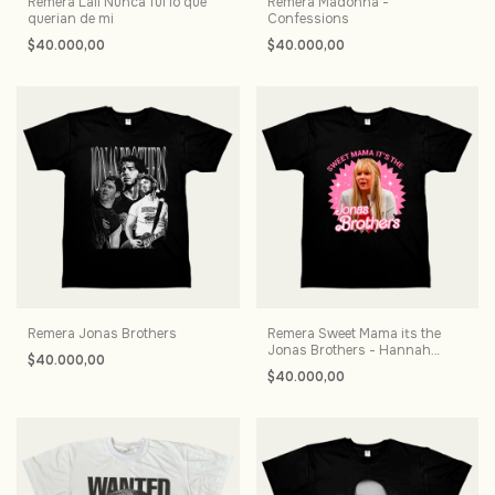
Remera Lali Nunca fui lo que
Remera Madonna -
querian de mi
Confessions
$40.000,00
$40.000,00
Remera Jonas Brothers
Remera Sweet Mama its the
Jonas Brothers - Hannah
$40.000,00
Montana
$40.000,00