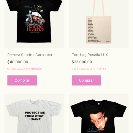
Remera Sabrina Carpenter
Tote bag Rosalia LUX
$40.000,00
$23.000,00
6
x
$6.666,67
sin interés
6
x
$3.833,33
sin interés
Comprar