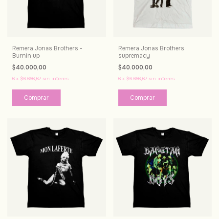
Remera Jonas Brothers -
Remera Jonas Brothers
Burnin up
supremacy
$40.000,00
$40.000,00
6
x
$6.666,67
sin interés
6
x
$6.666,67
sin interés
Comprar
Comprar