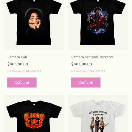
Remera Lali
Remera Michael Jackson
$40.000,00
$40.000,00
6
x
$6.666,67
sin interés
6
x
$6.666,67
sin interés
Comprar
Comprar