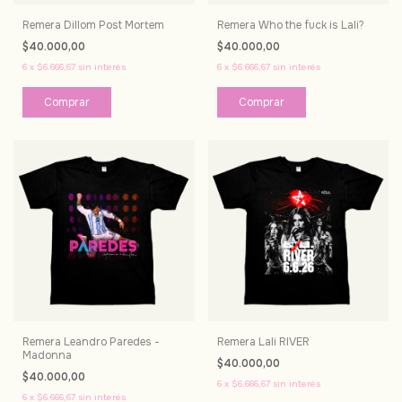
Remera Dillom Post Mortem
Remera Who the fuck is Lali?
$40.000,00
$40.000,00
6
x
$6.666,67
sin interés
6
x
$6.666,67
sin interés
Comprar
Comprar
Remera Leandro Paredes -
Remera Lali RIVER
Madonna
$40.000,00
$40.000,00
6
x
$6.666,67
sin interés
6
x
$6.666,67
sin interés