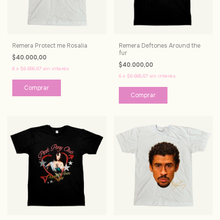
Remera Protect me Rosalia
Remera Deftones Around the
fur
$40.000,00
$40.000,00
6
x
$6.666,67
sin interés
6
x
$6.666,67
sin interés
Comprar
Comprar