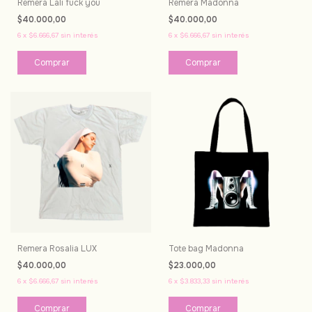
Remera Lali fuck you
Remera Madonna
$40.000,00
$40.000,00
6
x
$6.666,67
sin interés
6
x
$6.666,67
sin interés
Comprar
Comprar
Remera Rosalia LUX
Tote bag Madonna
$40.000,00
$23.000,00
6
x
$6.666,67
sin interés
6
x
$3.833,33
sin interés
Comprar