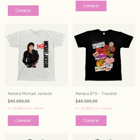
Comprar
Comprar
Remera Michael Jackson
Remera BTS - Tracklist
$40.000,00
$40.000,00
6
x
$6.666,67
sin interés
6
x
$6.666,67
sin interés
Comprar
Comprar