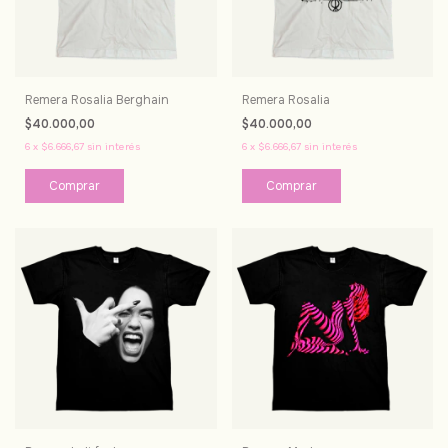
Remera Rosalia Berghain
Remera Rosalia
$40.000,00
$40.000,00
6
x
$6.666,67
sin interés
6
x
$6.666,67
sin interés
Comprar
Comprar