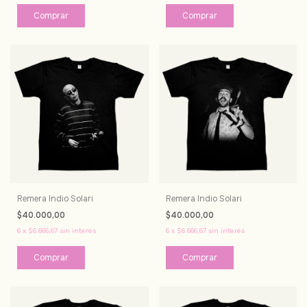
Comprar
Comprar
Remera Indio Solari
Remera Indio Solari
$40.000,00
$40.000,00
6
x
$6.666,67
sin interés
6
x
$6.666,67
sin interés
Comprar
Comprar