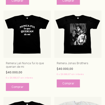
Comprar
Comprar
Remera Lali Nunca fui lo que
Remera Jonas Brothers
querian de mi
$40.000,00
$40.000,00
6
x
$6.666,67
sin interés
6
x
$6.666,67
sin interés
Comprar
Comprar