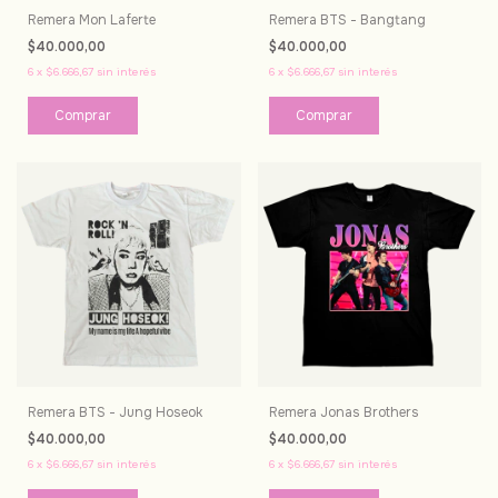
Remera Mon Laferte
Remera BTS - Bangtang
$40.000,00
$40.000,00
6
x
$6.666,67
sin interés
6
x
$6.666,67
sin interés
Comprar
Comprar
Remera BTS - Jung Hoseok
Remera Jonas Brothers
$40.000,00
$40.000,00
6
x
$6.666,67
sin interés
6
x
$6.666,67
sin interés