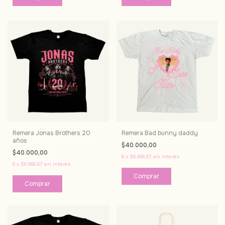
Remera Jonas Brothers 20
Remera Bad bunny daddy
años
$40.000,00
$40.000,00
6
x
$6.666,67
sin interés
6
x
$6.666,67
sin interés
Comprar
Comprar