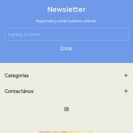
Newsletter
Registrate y recibí nuestras ofertas.
Categorías
Contactános
diseño por
pieri.design
⋆˚꩜｡