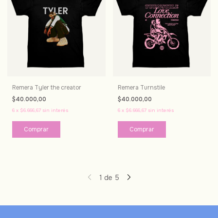
Remera Tyler the creator
Remera Turnstile
$40.000,00
$40.000,00
6
x
$6.666,67
sin interés
6
x
$6.666,67
sin interés
Comprar
Comprar
1
de
5