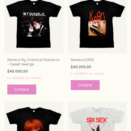
Remera My Chemical Romance
Remera KORN
- Sweet revenge
$40.000,00
$40.000,00
6
x
$6.666,67
sin interés
6
x
$6.666,67
sin interés
Comprar
Comprar