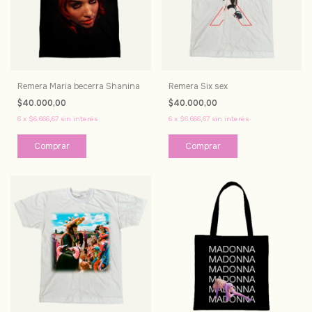
Remera Maria becerra Shanina
Remera Six sex
$40.000,00
$40.000,00
6
x
$6.666,67
sin interés
6
x
$6.666,67
sin interés
Comprar
Comprar