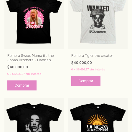
Remera Sweet Mama its the
Remera Tyler the creator
Jonas Brothers - Hannah
$40.000,00
Montana
$40.000,00
6
x
$6.666,67
sin interés
6
x
$6.666,67
sin interés
Comprar
Comprar