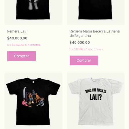
Remera Lali
Remera Maria Becerra La nena
de Argentina
$40.000,00
$40.000,00
6
x
$6.666,67
sin interés
6
x
$6.666,67
sin interés
Comprar
Comprar