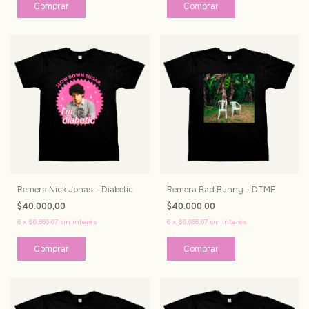
Comprar
Comprar
Remera Nick Jonas - Diabetic
Remera Bad Bunny - DTMF
$40.000,00
$40.000,00
6
x
$6.666,67
sin interés
6
x
$6.666,67
sin interés
Comprar
Comprar