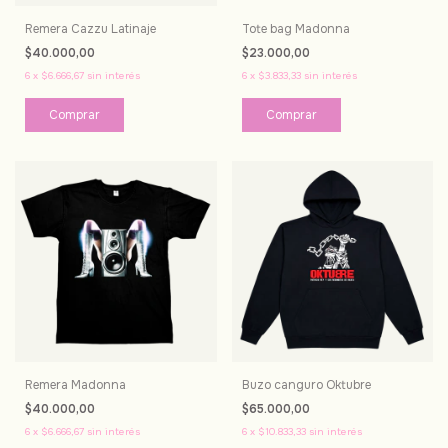
Remera Cazzu Latinaje
Tote bag Madonna
$40.000,00
$23.000,00
6
x
$6.666,67
sin interés
6
x
$3.833,33
sin interés
Comprar
Remera Madonna
Buzo canguro Oktubre
$40.000,00
$65.000,00
6
x
$6.666,67
sin interés
6
x
$10.833,33
sin interés