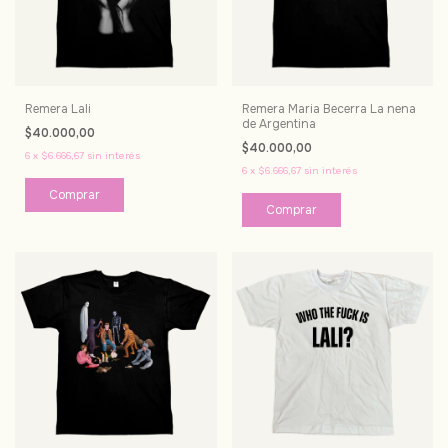
Remera Lali
Remera Maria Becerra La nena
de Argentina
$40.000,00
$40.000,00
6
x
$6.666,67
sin interés
6
x
$6.666,67
sin interés
Comprar
Comprar