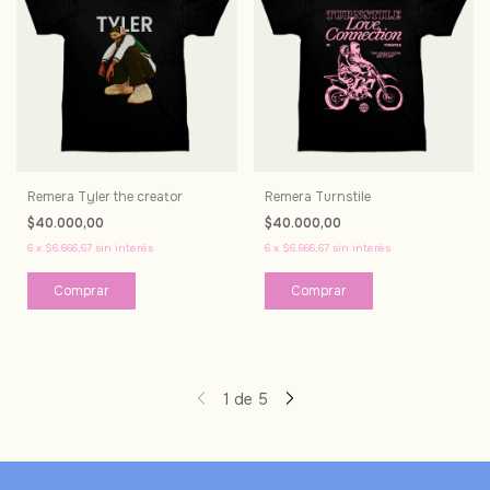
Remera Tyler the creator
Remera Turnstile
$40.000,00
$40.000,00
6
x
$6.666,67
sin interés
6
x
$6.666,67
sin interés
Comprar
Comprar
1
de
5