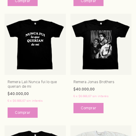
Comprar
Comprar
Remera Lali Nunca fui lo que
Remera Jonas Brothers
querian de mi
$40.000,00
$40.000,00
6
x
$6.666,67
sin interés
6
x
$6.666,67
sin interés
Comprar
Comprar