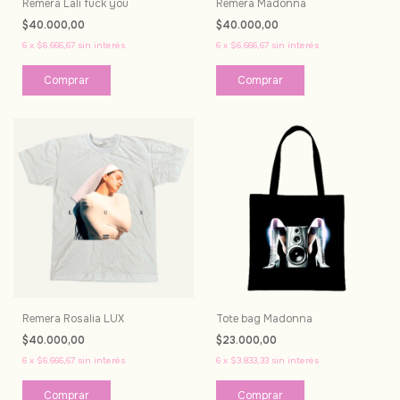
Remera Lali fuck you
Remera Madonna
$40.000,00
$40.000,00
6
x
$6.666,67
sin interés
6
x
$6.666,67
sin interés
Comprar
Comprar
Remera Rosalia LUX
Tote bag Madonna
$40.000,00
$23.000,00
6
x
$6.666,67
sin interés
6
x
$3.833,33
sin interés
Comprar