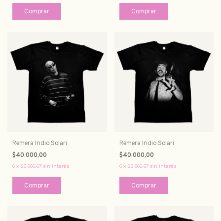
Comprar
Comprar
Remera Indio Solari
Remera Indio Solari
$40.000,00
$40.000,00
6
x
$6.666,67
sin interés
6
x
$6.666,67
sin interés
Comprar
Comprar