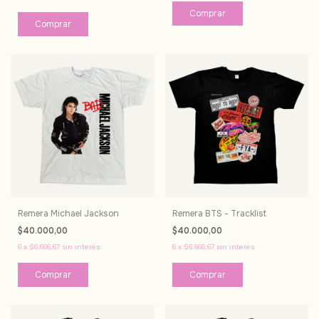
Comprar
Comprar
Remera Michael Jackson
Remera BTS - Tracklist
$40.000,00
$40.000,00
6
x
$6.666,67
sin interés
6
x
$6.666,67
sin interés
Comprar
Comprar