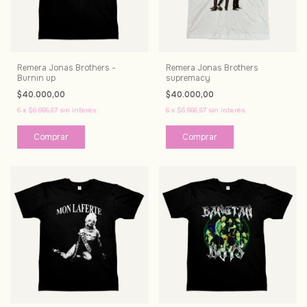
Remera Jonas Brothers -
Remera Jonas Brothers
Burnin up
supremacy
$40.000,00
$40.000,00
6
x
$6.666,67
sin interés
6
x
$6.666,67
sin interés
Comprar
Comprar