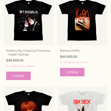
Remera My Chemical Romance
Remera KORN
- Sweet revenge
$40.000,00
$40.000,00
6
x
$6.666,67
sin interés
6
x
$6.666,67
sin interés
Comprar
Comprar