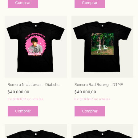
Comprar
Comprar
Remera Nick Jonas - Diabetic
Remera Bad Bunny - DTMF
$40.000,00
$40.000,00
6
x
$6.666,67
sin interés
6
x
$6.666,67
sin interés
Comprar
Comprar