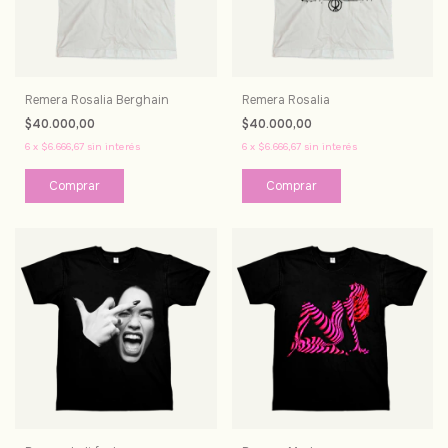
Remera Rosalia Berghain
Remera Rosalia
$40.000,00
$40.000,00
6
x
$6.666,67
sin interés
6
x
$6.666,67
sin interés
Comprar
Comprar