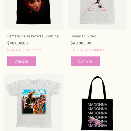
Remera Maria becerra Shanina
Remera Six sex
$40.000,00
$40.000,00
6
x
$6.666,67
sin interés
6
x
$6.666,67
sin interés
Comprar
Comprar