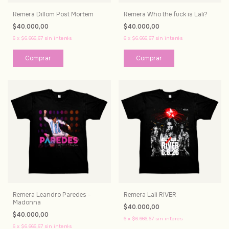
Remera Dillom Post Mortem
Remera Who the fuck is Lali?
$40.000,00
$40.000,00
6
x
$6.666,67
sin interés
6
x
$6.666,67
sin interés
Comprar
Comprar
Remera Leandro Paredes -
Remera Lali RIVER
Madonna
$40.000,00
$40.000,00
6
x
$6.666,67
sin interés
6
x
$6.666,67
sin interés