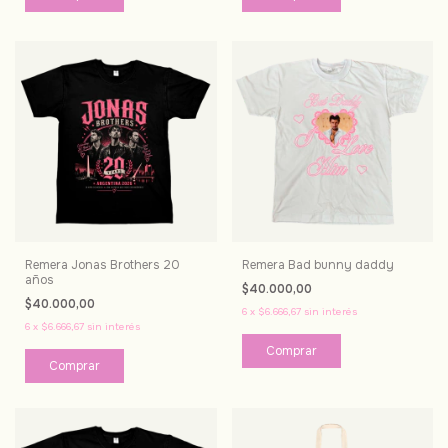
Remera Jonas Brothers 20
Remera Bad bunny daddy
años
$40.000,00
$40.000,00
6
x
$6.666,67
sin interés
6
x
$6.666,67
sin interés
Comprar
Comprar