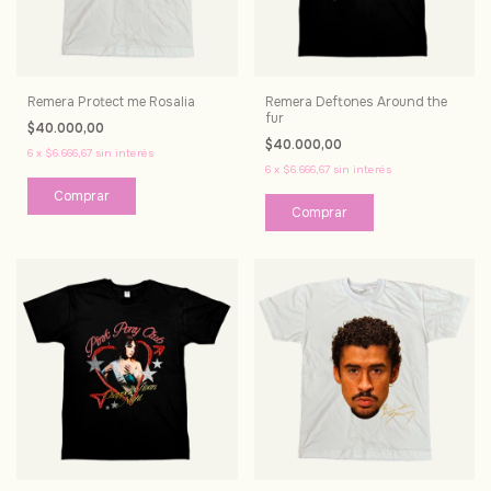
Remera Protect me Rosalia
Remera Deftones Around the
fur
$40.000,00
$40.000,00
6
x
$6.666,67
sin interés
6
x
$6.666,67
sin interés
Comprar
Comprar