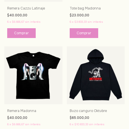
Remera Cazzu Latinaje
Tote bag Madonna
$40.000,00
$23.000,00
6
x
$6.666,67
sin interés
6
x
$3.833,33
sin interés
Comprar
Remera Madonna
Buzo canguro Oktubre
$40.000,00
$65.000,00
6
x
$6.666,67
sin interés
6
x
$10.833,33
sin interés