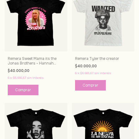
Remera Sweet Mama its the
Remera Tyler the creator
Jonas Brothers - Hannah
$40.000,00
Montana
$40.000,00
6
x
$6.666,67
sin interés
6
x
$6.666,67
sin interés
Comprar
Comprar