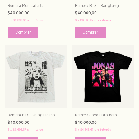
Remera Mon Laferte
Remera BTS - Bangtang
$40.000,00
$40.000,00
6
x
$6.666,67
sin interés
6
x
$6.666,67
sin interés
Comprar
Comprar
Remera BTS - Jung Hoseok
Remera Jonas Brothers
$40.000,00
$40.000,00
6
x
$6.666,67
sin interés
6
x
$6.666,67
sin interés