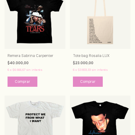
Remera Sabrina Carpenter
Tote bag Rosalia LUX
$40.000,00
$23.000,00
6
x
$6.666,67
sin interés
6
x
$3.833,33
sin interés
Comprar