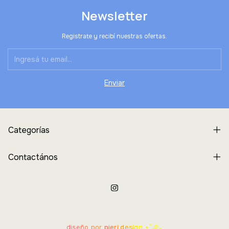
Newsletter
Registrate y recibí nuestras ofertas.
Categorías
Contactános
diseño por
pieri.design
⋆˚꩜｡