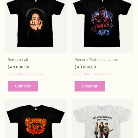
Remera Lali
Remera Michael Jackson
$40.000,00
$40.000,00
6
x
$6.666,67
sin interés
6
x
$6.666,67
sin interés
Comprar
Comprar